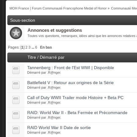
MOH France | Forum Communauté Francophone Medal of Honor
»
Communauté Med
Sous-section
Annonces et suggestions
Toutes vos questions, remarques, idées ainsi que les annonces relatives a
Pages: [
1
]
2
3
...
6
En bas
Titre
/
Démarré par
Tannenberg : Front de l'Est WWI | Disponible
Démarré par
.R@nger.
Battlefield V : Retour aux origines de la Série
Démarré par
.R@nger.
Call of Duty WWII Trailer mode Histoire + Beta PC
Démarré par
.R@nger.
RAID: World War II - Beta Fermée et Précommande
Démarré par
.R@nger.
RAID World War II Date de sortie
Démarré par
.R@nger.