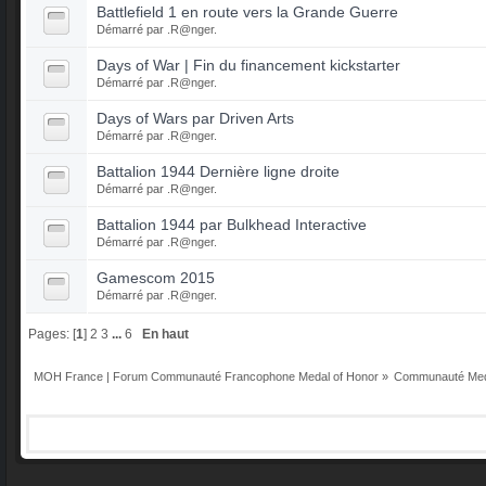
Battlefield 1 en route vers la Grande Guerre
Démarré par
.R@nger.
Days of War | Fin du financement kickstarter
Démarré par
.R@nger.
Days of Wars par Driven Arts
Démarré par
.R@nger.
Battalion 1944 Dernière ligne droite
Démarré par
.R@nger.
Battalion 1944 par Bulkhead Interactive
Démarré par
.R@nger.
Gamescom 2015
Démarré par
.R@nger.
Pages: [
1
]
2
3
...
6
En haut
MOH France | Forum Communauté Francophone Medal of Honor
»
Communauté Med