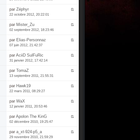
par
Zéphyr
22 octobre 2012, 20:22:01
par
Mister_Zu
02 septembre 2012, 18:23:46
par
Elias-Personnaz
07 juin 2012, 21:42:37
par
AciiD SulFuRic
31 janvier 2012, 17:42:14
par
TomaZ
13 septembre 2011, 21:55:31
par
Hawk19
22 mars 2011, 08:29:27
par
WaX
12 janvier 2011, 20:53:46
par
Apolon The KinG
02 décembre 2010, 19:25:47
par
a_xt-924-p5_a
29 novembre 2010, 21:59:29