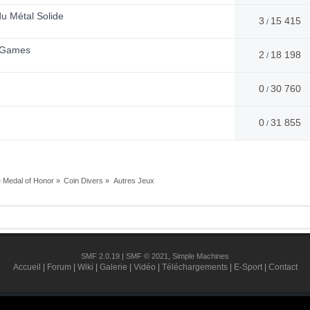
u Métal Solide
3
15 415
/
A Games
2
18 198
/
0
30 760
/
0
31 855
/
Medal of Honor
»
Coin Divers
»
Autres Jeux
SMF 2.0.19
|
SMF © 2021
,
Simple Machines
Accueil
|
Forum
|
Wiki
|
Galerie
|
Vidéo
|
Téléchargements
|
E-Sport
|
Contact