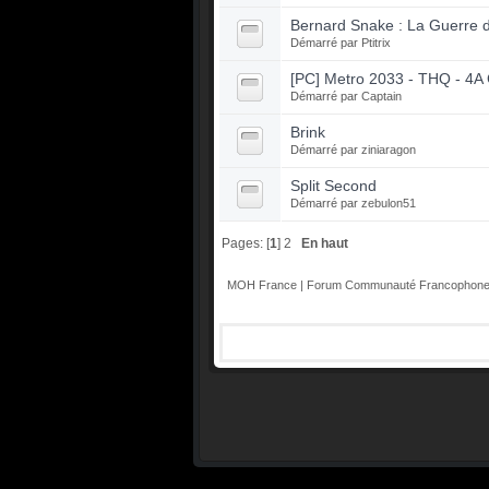
Bernard Snake : La Guerre d
Démarré par
Ptitrix
[PC] Metro 2033 - THQ - 4
Démarré par
Captain
Brink
Démarré par
ziniaragon
Split Second
Démarré par
zebulon51
Pages: [
1
]
2
En haut
MOH France | Forum Communauté Francophone 