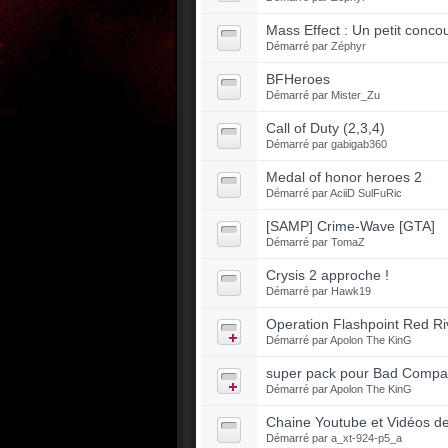
Mass Effect : Un petit conc
Démarré par
Zéphyr
BFHeroes
Démarré par
Mister_Zu
Call of Duty (2,3,4)
Démarré par
gabigab360
Medal of honor heroes 2
Démarré par
AciiD SulFuRic
[SAMP] Crime-Wave [GTA]
Démarré par
TomaZ
Crysis 2 approche !
Démarré par
Hawk19
Operation Flashpoint Red Ri
Démarré par
Apolon The KinG
super pack pour Bad Compa
Démarré par
Apolon The KinG
Chaine Youtube et Vidéos d
Démarré par
a_xt-924-p5_a