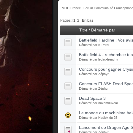
MOH France | Forum Communauté Francophone 
Pages: [
1
]
2
En bas
Titre
/
Démarré par
Battlefield Hardline : Vos avi
Démarré par
K-Poral
Battlefield 4 - recherchce te
Démarré par
ledac-frenchy
Concours pour gagner Crysis
Démarré par
Zéphyr
Concours FLASH Dead Space 
Démarré par
Zéphyr
Dead Space 3
Démarré par
nukemdukem
Le monde du machinima halo 
Démarré par
Hadjek du 25
Lancement de Dragon Age S
Démarré par
Zéphyr