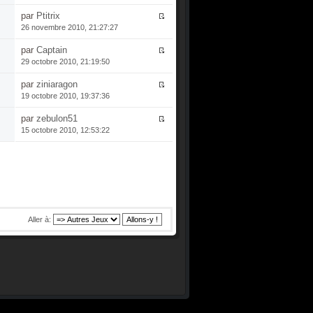
par
Ptitrix
26 novembre 2010, 21:27:27
par
Captain
29 octobre 2010, 21:19:50
par
ziniaragon
19 octobre 2010, 19:37:36
par
zebulon51
15 octobre 2010, 12:53:22
Aller à: