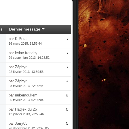
es
Dernier message
par
K-Poral
16 mars 2015, 13:56:44
par
ledac-frenchy
29 septembre 2013, 14:28:52
par
Zéphyr
22 février 2013, 13:59:56
par
Zéphyr
08 février 2013, 22:00:44
par
nukemdukem
05 février 2013, 02:59:04
par
Hadjek du 25
12 janvier 2013, 23:53:46
par
Jarry03
26 décembre 2012, 22:45:05