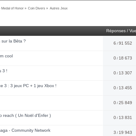
Medal of Honor
»
Coin Divers
»
Autres Jeux
Réponses
/
Vu
s sur la Bêta ?
6
91 552
/
am cool
0
18 673
/
 3 !
0
13 307
/
3 : 3 jeux PC + 1 jeu Xbox !
0
13 455
/
0
25 849
/
reach ( Un Noël d'Enfer )
0
13 831
/
aga - Community Network
3
19 943
/