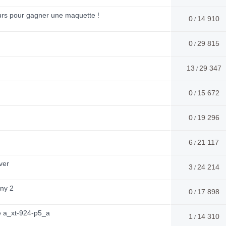
ours pour gagner une maquette !
0
14 910
/
0
29 815
/
13
29 347
/
0
15 672
/
0
19 296
/
6
21 117
/
ver
3
24 214
/
ny 2
0
17 898
/
e a_xt-924-p5_a
1
14 310
/