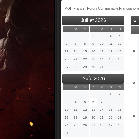
MOH France | Forum Communauté Francophone 
Juillet 2026
«
L
M
M
J
V
S
D
1
2
3
4
5
6
7
8
9
10
11
12
»
13
14
15
16
17
18
19
20
21
22
23
24
25
26
27
28
29
30
31
Août 2026
»
L
M
M
J
V
S
D
1
2
3
4
5
6
7
8
9
10
11
12
13
14
15
16
»
17
18
19
20
21
22
23
24
25
26
27
28
29
30
31