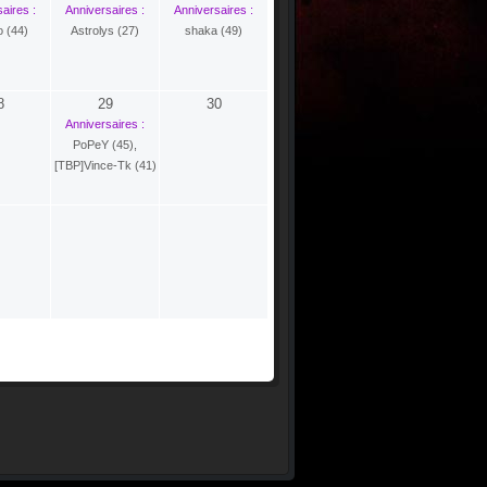
aires :
Anniversaires :
Anniversaires :
o (44)
Astrolys (27)
shaka (49)
8
29
30
Anniversaires :
PoPeY (45)
,
[TBP]Vince-Tk (41)