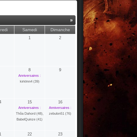
»
redi
Samedi
Dimanche
1
2
8
9
Anniversaires :
kirklmn4 (39)
4
15
16
Anniversaires :
Anniversaires :
Thôa Dahord (48)
,
zebulon51 (76)
BabelQuinze (41)
1
22
23