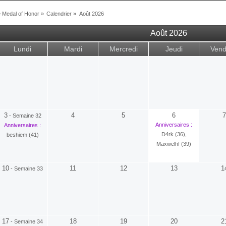
Medal of Honor
»
Calendrier
»
Août 2026
Août 2026
Lundi
Mardi
Mercredi
Jeudi
Vend
3
4
5
6
7
-
Semaine 32
Anniversaires :
Anniversaires :
D4rk (36)
,
beshiem (41)
Maxwelhf (39)
10
11
12
13
1
-
Semaine 33
17
18
19
20
2
-
Semaine 34