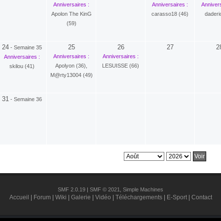
Anniversaires :
Anniversaires :
Annivers
Apolon The KinG
carasso18 (46)
daderi
(59)
24
25
26
27
2
-
Semaine 35
Anniversaires :
Anniversaires :
Anniversaires :
Apolyon (36)
,
LESUISSE (66)
skilou (41)
M@rty13004 (49)
31
-
Semaine 36
SMF 2.0.19
|
SMF © 2021
,
Simple Machines
Accueil
|
Forum
|
Wiki
|
Galerie
|
Vidéo
|
Téléchargements
|
E-Sport
|
Contact