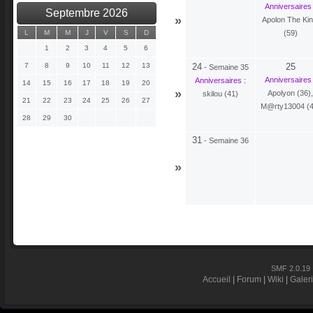
Anniversaires 
Septembre 2026
»
Apolon The Ki
(59)
L
M
M
J
V
S
D
1
2
3
4
5
6
24
25
7
8
9
10
11
12
13
-
Semaine 35
Anniversaires 
Anniversaires :
14
15
16
17
18
19
20
»
Apolyon (36)
,
skilou (41)
21
22
23
24
25
26
27
M@rty13004 (4
28
29
30
31
-
Semaine 36
»
SMF 2.0.19
Accueil
|
Forum
|
Wiki
|
Galer