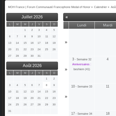
MOH France | Forum Communauté Francophone Medal of Honor
»
Calendrier
»
Aoû
Juillet 2026
«
L
M
M
J
V
S
D
Lundi
Mardi
1
2
3
4
5
6
7
8
9
10
11
12
»
13
14
15
16
17
18
19
20
21
22
23
24
25
26
27
28
29
30
31
3
4
-
Semaine 32
Anniversaires :
Août 2026
»
beshiem (41)
L
M
M
J
V
S
D
1
2
3
4
5
6
7
8
9
10
11
-
Semaine 33
10
11
12
13
14
15
16
»
17
18
19
20
21
22
23
24
25
26
27
28
29
30
31
17
18
-
Semaine 34