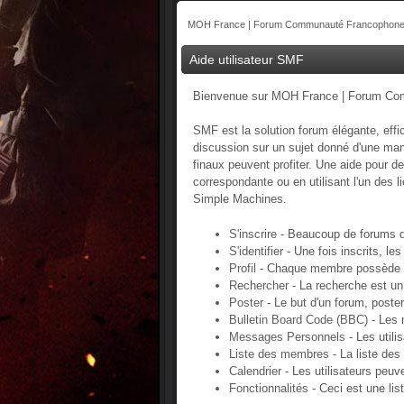
MOH France | Forum Communauté Francophone 
Aide utilisateur SMF
Bienvenue sur MOH France | Forum Comm
SMF est la solution forum élégante, effic
discussion sur un sujet donné d'une mani
finaux peuvent profiter. Une aide pour d
correspondante ou en utilisant l'un des 
Simple Machines.
S'inscrire
- Beaucoup de forums de
S'identifier
- Une fois inscrits, le
Profil
- Chaque membre possède so
Rechercher
- La recherche est un
Poster
- Le but d'un forum, poster
Bulletin Board Code (BBC)
- Les 
Messages Personnels
- Les util
Liste des membres
- La liste de
Calendrier
- Les utilisateurs peuv
Fonctionnalités
- Ceci est une lis