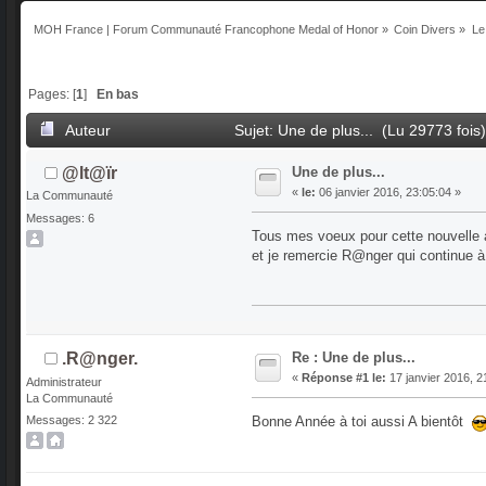
MOH France | Forum Communauté Francophone Medal of Honor
»
Coin Divers
»
Le
Pages: [
1
]
En bas
Auteur
Sujet: Une de plus... (Lu 29773 fois
Une de plus...
@lt@ïr
«
le:
06 janvier 2016, 23:05:04 »
La Communauté
Messages: 6
Tous mes voeux pour cette nouvelle a
et je remercie R@nger qui continue à 
Re : Une de plus...
.R@nger.
«
Réponse #1 le:
17 janvier 2016, 2
Administrateur
La Communauté
Bonne Année à toi aussi A bientôt
Messages: 2 322