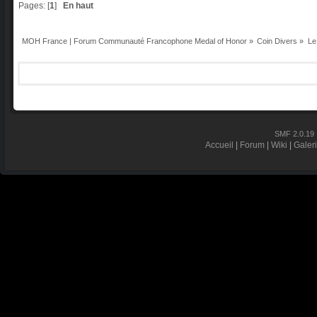
Pages: [
1
]
En haut
MOH France | Forum Communauté Francophone Medal of Honor
»
Coin Divers
»
Le
SMF 2.0.19
Accueil
|
Forum
|
Wiki
|
Galer