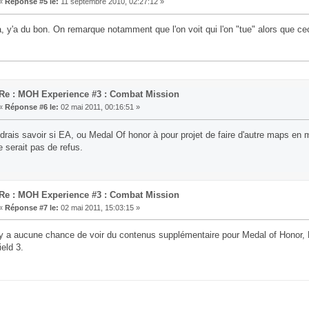
«
Réponse #5 le:
11 septembre 2010, 02:27:12 »
 y'a du bon. On remarque notamment que l'on voit qui l'on "tue" alors que cec
Re : MOH Experience #3 : Combat Mission
«
Réponse #6 le:
02 mai 2011, 00:16:51 »
drais savoir si EA, ou Medal Of honor à pour projet de faire d'autre maps e
 serait pas de refus.
Re : MOH Experience #3 : Combat Mission
«
Réponse #7 le:
02 mai 2011, 15:03:15 »
 y a aucune chance de voir du contenus supplémentaire pour Medal of Honor, 
ield 3.