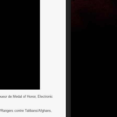
oueur de Medal of Honor, Electronic
 1/Rangers contre Talibans/Afghans.