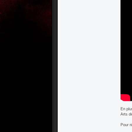
En plu
Arts d
Pour r