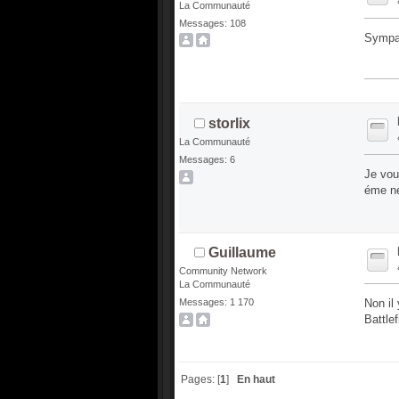
La Communauté
Messages: 108
Sympa,
storlix
La Communauté
Messages: 6
Je vou
éme ne
Guillaume
Community Network
La Communauté
Non il
Messages: 1 170
Battlef
Pages: [
1
]
En haut