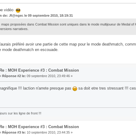
be vidéo
on de: .R@nger. le 09 septembre 2010, 18:19:31
 maps proposées dans Combat Mission sont uniques dans le mode multijoueur de Medal of Hon
ersions narratives.
j'aurais préféré avoir une partie de cette map pour le mode deathmatch, comme
e mode deathmatch en escouade.
Re : MOH Experience #3 : Combat Mission
«
Réponse #2 le:
09 septembre 2010, 23:49:46 »
magnifique !!! laction n'arrete presque pas
sa doit etre tres stressant !!! ce
jours sur les ligne de front !!!
Re : MOH Experience #3 : Combat Mission
«
Réponse #3 le:
10 septembre 2010, 23:44:35 »