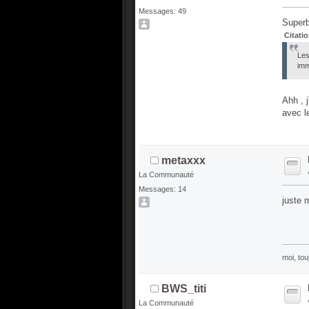
Messages: 49
Super
Citati
Les
imm
Ahh , 
avec l
metaxxx
La Communauté
Messages: 14
juste 
moi, tou
BWS_titi
La Communauté