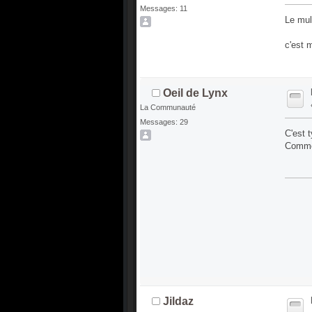
Messages: 11
Le mult
c'est 
Oeil de Lynx
La Communauté
Messages: 29
C'est 
Comme 
Jildaz