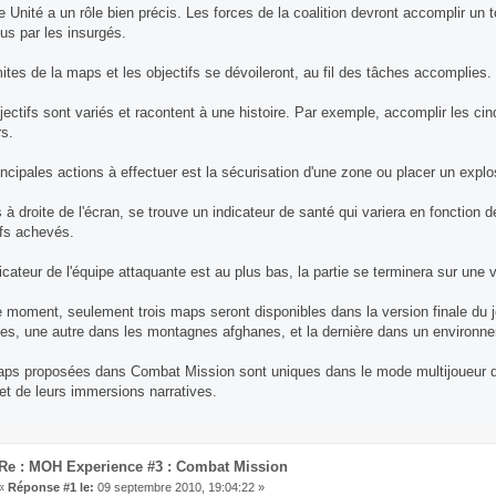
 Unité a un rôle bien précis. Les forces de la coalition devront accomplir un to
us par les insurgés.
mites de la maps et les objectifs se dévoileront, au fil des tâches accomplies.
jectifs sont variés et racontent à une histoire. Par exemple, accomplir les cinq
rs.
incipales actions à effectuer est la sécurisation d'une zone ou placer un explos
 à droite de l'écran, se trouve un indicateur de santé qui variera en fonction 
ifs achevés.
dicateur de l'équipe attaquante est au plus bas, la partie se terminera sur une 
e moment, seulement trois maps seront disponibles dans la version finale du 
es, une autre dans les montagnes afghanes, et la dernière dans un environne
ps proposées dans Combat Mission sont uniques dans le mode multijoueur d
s et de leurs immersions narratives.
Re : MOH Experience #3 : Combat Mission
«
Réponse #1 le:
09 septembre 2010, 19:04:22 »