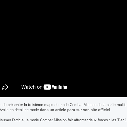
s de présenter la troisième maps du mode Combat Mission de la partie multij
évoile en détail ce mode
dans un article paru sur son site officiel
.
ésumer l'article, le mode Combat Mission fait affronter deux forces : les Tier