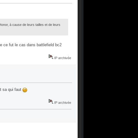
or, à cause de leurs tailles et de leurs
 ce fut le cas dans battlefield bc2
IP archivée
st sa qui faut
IP archivée