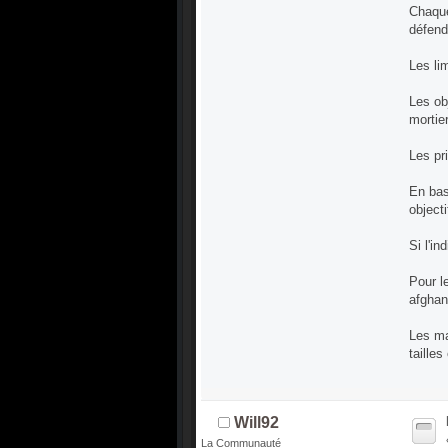
Chaque
défend
Les li
Les ob
mortie
Les pr
En bas
object
Si l'in
Pour l
afghan
Les ma
taille
Will92
La Communauté