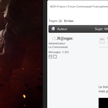
MOH France | Forum Communauté Francophone 
Pages: [
1
]
En bas
Auteur
Sujet: M
.R@nger.
Administrateur
La Communauté
Messages: 2 322
Le tro
mais p