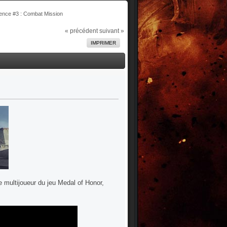
nce #3 : Combat Mission
« précédent
suivant »
IMPRIMER
e multijoueur du jeu Medal of Honor,