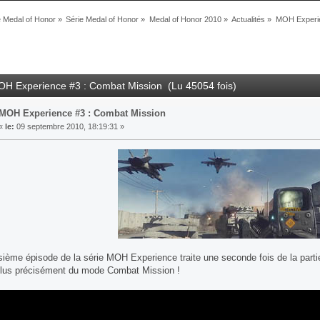
Medal of Honor
»
Série Medal of Honor
»
Medal of Honor 2010
»
Actualités
»
MOH Experie
OH Experience #3 : Combat Mission (Lu 45054 fois)
MOH Experience #3 : Combat Mission
«
le:
09 septembre 2010, 18:19:31 »
isième épisode de la série MOH Experience traite une seconde fois de la parti
lus précisément du mode Combat Mission !