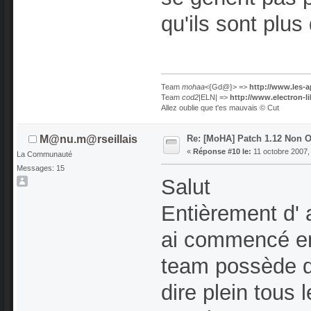
qu'ils sont plu
Team
mohaa
<{Gd@}> =>
http://www.les-a
Team
cod2
|ELN| =>
http://www.electron-l
Allez oublie que t'es mauvais © Cut
Re: [MoHA] Patch 1.12 Non Of
M@nu.m@rseillais
«
Réponse #10 le:
11 octobre 2007,
La Communauté
Messages: 15
Salut
Entièrement d' 
ai commencé en
team possède de
dire plein tous l