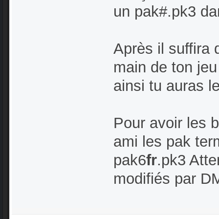
un pak#.pk3 dan
Après il suffira
main de ton jeu 
ainsi tu auras l
Pour avoir les 
ami les pak ter
pak6
fr
.pk3 Atte
modifiés par D