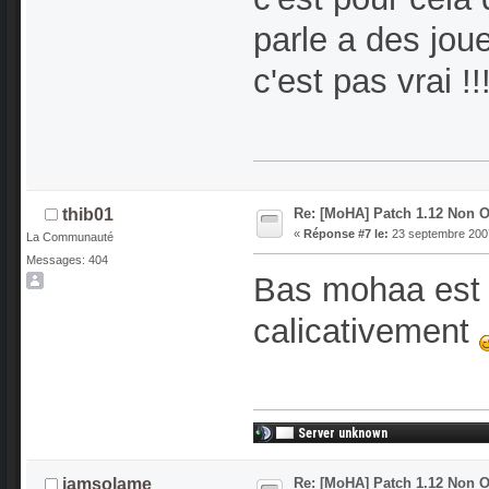
parle a des jou
c'est pas vrai !!
Re: [MoHA] Patch 1.12 Non Of
thib01
«
Réponse #7 le:
23 septembre 2007
La Communauté
Messages: 404
Bas mohaa est 
calicativement
Re: [MoHA] Patch 1.12 Non Of
iamsolame