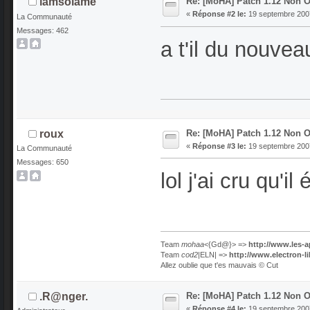
Re: [MoHA] Patch 1.12 Non Of
iamsolame
«
Réponse #2 le:
19 septembre 2007
La Communauté
Messages: 462
a t'il du nouvea
Re: [MoHA] Patch 1.12 Non Of
roux
«
Réponse #3 le:
19 septembre 2007
La Communauté
Messages: 650
lol j'ai cru qu'il
Team
mohaa
<{Gd@}> =>
http://www.les-a
Team
cod2
|ELN| =>
http://www.electron-l
Allez oublie que t'es mauvais © Cut
Re: [MoHA] Patch 1.12 Non Of
.R@nger.
«
Réponse #4 le:
19 septembre 2007