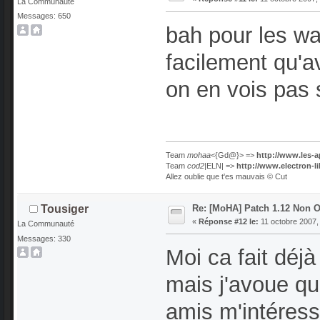
La Communauté
Messages: 650
bah pour les wa
facilement qu'
on en vois pas
Team
mohaa
<{Gd@}> =>
http://www.les-a
Team
cod2
|ELN| =>
http://www.electron-l
Allez oublie que t'es mauvais © Cut
Re: [MoHA] Patch 1.12 Non Of
Tousiger
«
Réponse #12 le:
11 octobre 2007,
La Communauté
Messages: 330
Moi ca fait déjà
mais j'avoue qu
amis m'intéress