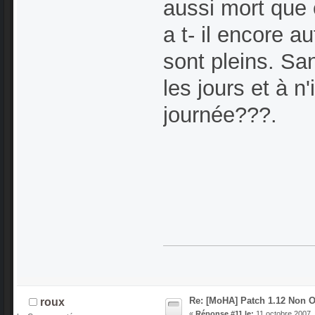
aussi mort que c
a t- il encore a
sont pleins. Sa
les jours et à n
journée???.
Re: [MoHA] Patch 1.12 Non Of
roux
«
Réponse #11 le:
11 octobre 2007, 