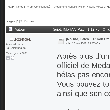
MOH France | Forum Communauté Francophone Medal of Honor
»
Série Medal of H
Pages: [
1
]
2
En bas
Auteur
Sujet: [MoHAA] Patch 1.12 Non Offici
[MoHAA] Patch 1.12 Non Offi
.R@nger.
«
le:
23 juin 2007, 13:47:05 »
Administrateur
La Communauté
Messages: 2 322
Après plus d'un
officiel de Med
hélas pas encor
Vous pouvez tou
ainsi que son 