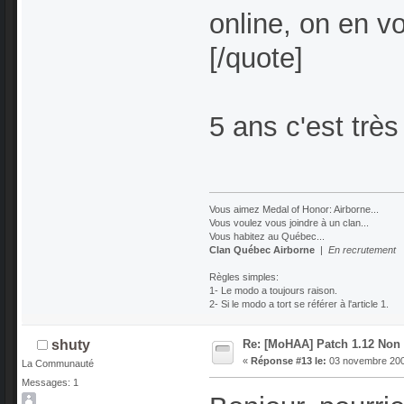
online, on en v
[/quote]
5 ans c'est trè
Vous aimez Medal of Honor: Airborne...
Vous voulez vous joindre à un clan...
Vous habitez au Québec...
Clan Québec Airborne
|
En recrutement
Règles simples:
1- Le modo a toujours raison.
2- Si le modo a tort se référer à l'article 1.
Re: [MoHAA] Patch 1.12 Non O
shuty
«
Réponse #13 le:
03 novembre 2007
La Communauté
Messages: 1