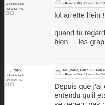
«
Réponse #8 le:
23 septembre 2007
La Communauté
Messages: 462
lol arrette hein !
quand tu regard
bien ... les gr
Re: [MoHA] Patch 1.12 Non Of
roux
«
Réponse #9 le:
24 septembre 2007
La Communauté
Messages: 650
Depuis que j'ai
entendu qu'il e
se genent pas p