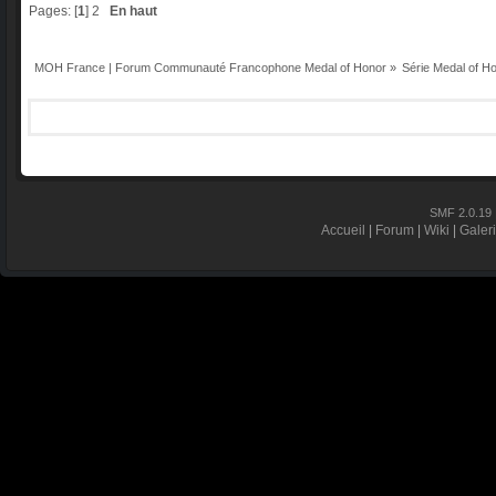
Pages: [
1
]
2
En haut
MOH France | Forum Communauté Francophone Medal of Honor
»
Série Medal of H
SMF 2.0.19
Accueil
|
Forum
|
Wiki
|
Galer