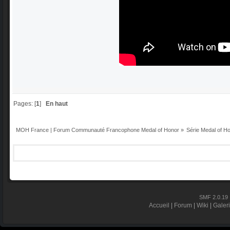
Pages: [
1
]
En haut
MOH France | Forum Communauté Francophone Medal of Honor
»
Série Medal of H
SMF 2.0.19
Accueil
|
Forum
|
Wiki
|
Galer