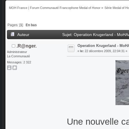
MOH France | Forum Communauté Francophone Medal of Honor
»
Série Medal of H
Pages: [
1
]
En bas
Auteur
Sujet: Operation Krugerland - MoH
Operation Krugerland - Mo
.R@nger.
«
le:
22 décembre 2009, 22:04:31 »
Administrateur
La Communauté
Messages: 2 322
Une nouvelle ca