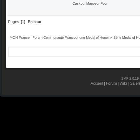
Caskou, Mappeur Fou
Pages: [
1
]
En haut
MOH France | Forum Communauté Francophone Medal of Honor
»
Série Medal of H
SMF 2.0.19
Accueil
|
Forum
|
Wiki
|
Galer