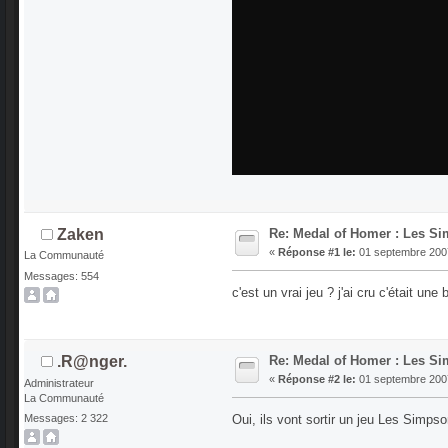
Re: Medal of Homer : Les Si
Zaken
«
Réponse #1 le:
01 septembre 2007
La Communauté
Messages: 554
c'est un vrai jeu ? j'ai cru c'était une
Re: Medal of Homer : Les Si
.R@nger.
«
Réponse #2 le:
01 septembre 2007
Administrateur
La Communauté
Oui, ils vont sortir un jeu Les Simp
Messages: 2 322