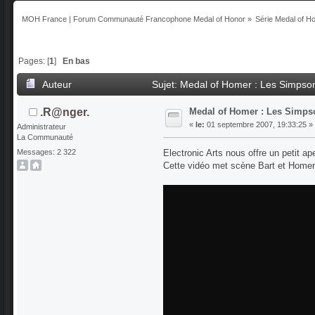
MOH France | Forum Communauté Francophone Medal of Honor
»
Série Medal of H
Pages: [
1
]
En bas
Auteur
Sujet: Medal of Homer : Les Simpson,
Medal of Homer : Les Simpso
.R@nger.
«
le:
01 septembre 2007, 19:33:25 »
Administrateur
La Communauté
Electronic Arts nous offre un petit ap
Messages: 2 322
Cette vidéo met scène Bart et Homer 