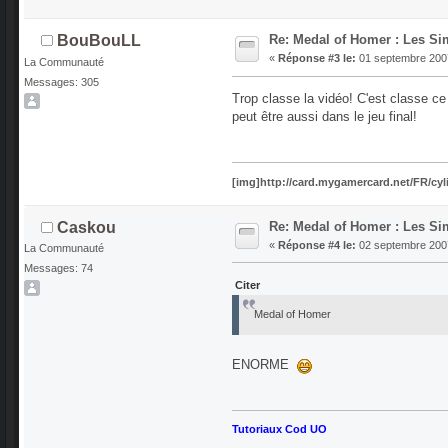
Re: Medal of Homer : Les Si
BouBouLL
«
Réponse #3 le:
01 septembre 2007
La Communauté
Messages: 305
Trop classe la vidéo! C'est classe ce 
peut être aussi dans le jeu final!
[img]http://card.mygamercard.net/FR/cy
Re: Medal of Homer : Les Si
Caskou
«
Réponse #4 le:
02 septembre 2007
La Communauté
Messages: 74
Citer
Medal of Homer
ENORME
Tutoriaux Cod UO