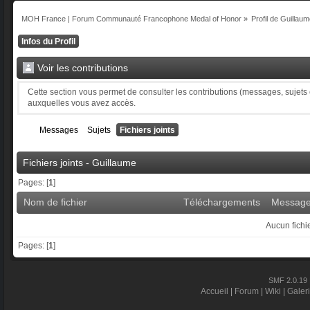
MOH France | Forum Communauté Francophone Medal of Honor
»
Profil de Guillau
Infos du Profil
Voir les contributions
Cette section vous permet de consulter les contributions (messages, sujets et
auxquelles vous avez accès.
Messages
Sujets
Fichiers joints
Fichiers joints - Guillaume
Pages: [
1
]
Nom de fichier
Téléchargements
Messag
Aucun fichie
Pages: [
1
]
SMF 2.0.19
Accueil
|
Forum
|
Wiki
|
Galer