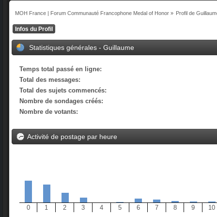
MOH France | Forum Communauté Francophone Medal of Honor
»
Profil de Guillau
Infos du Profil
Statistiques générales - Guillaume
Temps total passé en ligne:
Total des messages:
Total des sujets commencés:
Nombre de sondages créés:
Nombre de votants:
Activité de postage par heure
0
1
2
3
4
5
6
7
8
9
10