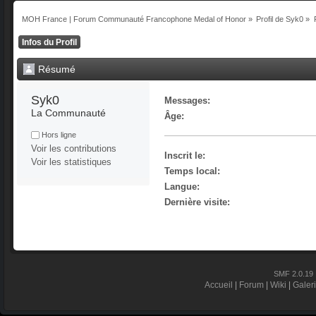
MOH France | Forum Communauté Francophone Medal of Honor
»
Profil de Syk0
»
Infos du Profil
Résumé
Syk0 
Messages:
La Communauté
Âge:
Hors ligne
Voir les contributions
Inscrit le:
Voir les statistiques
Temps local:
Langue:
Dernière visite:
SMF 2.0.19
Accueil
|
Forum
|
Wiki
|
Galer