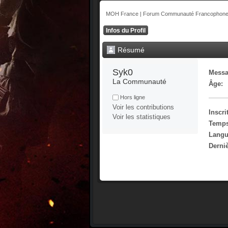
MOH France | Forum Communauté Francophone 
Infos du Profil
Résumé
Syk0 
Messa
La Communauté
Âge:
Hors ligne
Voir les contributions
Inscrit
Voir les statistiques
Temps
Langu
Derniè