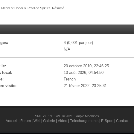
Medal of Honor
»
Profil de Syk0
»
Résumé
ges:
4 (0,001 par jour)
N/A
 le:
20 octobre 2010, 22:46:25
 local:
10 août 2026, 04:54:50
e:
French
re visite:
21 février 2022, 23:25:31
SMF 2.0.19
|
SMF © 2021
,
Simple Machines
Accueil
|
Forum
|
Wiki
|
Galerie
|
Vidéo
|
Téléchargements
|
E-Sport
|
Contact