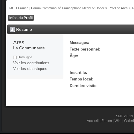
MOH France | Forum Communauté Francophone Medal of Honor
»
Profil de Ares
»
Infos du Profil
Résumé
Ares 
Messages:
La Communauté
Texte personnel:
Âge:
Hors ligne
Voir les contributions
Voir les statistiques
Inscrit le:
Temps local:
Dernière visite:
SMF 2.0.19
Accueil
|
Forum
|
Wiki
|
Galer