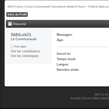
MOH France | Forum Communauté Francophone Medal of Honor
»
Profil de SidoLux
Infos du Profil
Résumé
SidoLux21 
Messages:
La Communauté
Âge:
Hors ligne
Voir les contributions
Inscrit le:
Voir les statistiques
Temps local:
Langue:
Dernière visite:
SMF 2.0.19
Accueil
|
Forum
|
Wiki
|
Galer