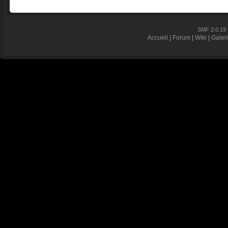
SMF 2.0.19
Accueil
|
Forum
|
Wiki
|
Galer