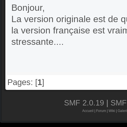
Bonjour,
La version originale est de qu
la version française est vra
stressante....
Pages: [
1
]
SMF 2.0.19
|
SMF
Accueil
|
Forum
|
Wiki
|
Galer