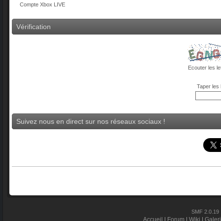
Compte Xbox LIVE
Vérification
Ecouter les le
Taper les 
Suivez nous en direct sur nos réseaux sociaux !
SMF 2.0.19
Accueil
|
Forum
|
Wiki
|
Galer