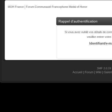
MOH France | Forum Communauté Francophone Medal of Honor
Rappel d'authentification
Si vous avez oublié vos détails de con
veuillez entrer votre
Identifiant/e-m
SMF 2.0.19
Accueil
|
Forum
|
Wiki
|
Galer