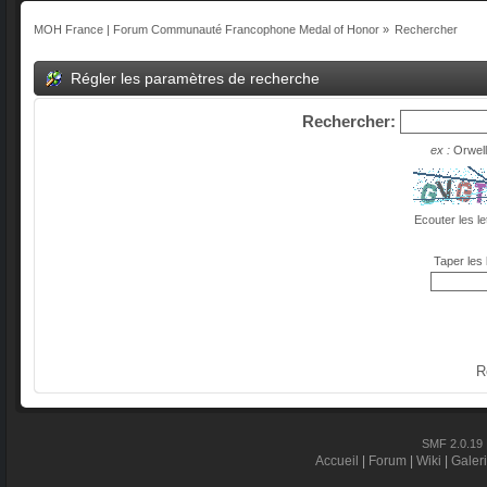
MOH France | Forum Communauté Francophone Medal of Honor
»
Rechercher
Régler les paramètres de recherche
Rechercher:
ex :
Orwell
Ecouter les le
Taper les 
R
SMF 2.0.19
Accueil
|
Forum
|
Wiki
|
Galer