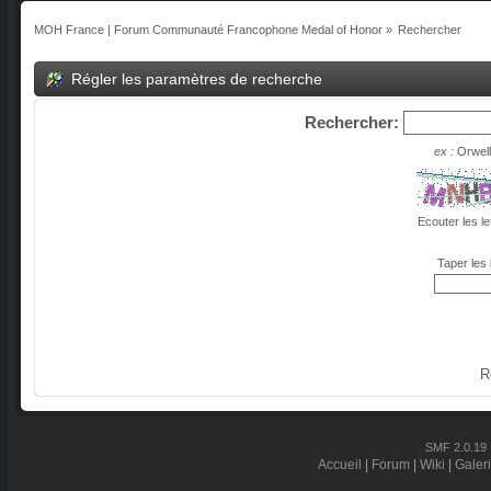
MOH France | Forum Communauté Francophone Medal of Honor
»
Rechercher
Régler les paramètres de recherche
Rechercher:
ex :
Orwell
Ecouter les le
Taper les 
R
SMF 2.0.19
Accueil
|
Forum
|
Wiki
|
Galer