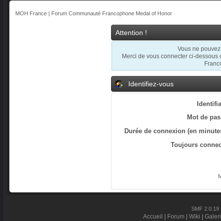
MOH France | Forum Communauté Francophone Medal of Honor
Attention !
Vous ne pouvez p
Merci de vous connecter ci-dessous
Franc
Identifiez-vous
Identifi
Mot de pas
Durée de connexion (en minutes
Toujours connec
M
SMF 2.0.19
Accueil
|
Forum
|
Wiki
|
Galer