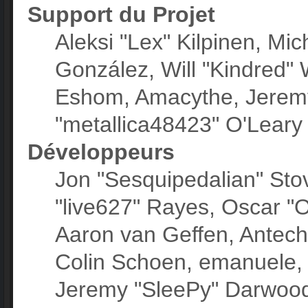
Support du Projet
Aleksi "Lex" Kilpinen, Mich
González, Will "Kindred"
Eshom, Amacythe, Jeremy
"metallica48423" O'Leary
Développeurs
Jon "Sesquipedalian" Stov
"live627" Rayes, Oscar "
Aaron van Geffen, Antechi
Colin Schoen, emanuele, 
Jeremy "SleePy" Darwood