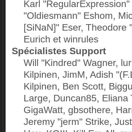
Karl "RegularExpression"
"Oldiesmann" Eshom, Mich
[SiNaN]" Eser, Theodore "
Eurich et winrules
Spécialistes Support
Will "Kindred" Wagner, lur
Kilpinen, JimM, Adish "(F.
Kilpinen, Ben Scott, Bigg
Large, Duncan85, Eliana 
GigaWatt, gbsothere, Har
Jeremy "jerm" Strike, Jus