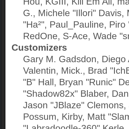
Hou, KGIII, Kill Em All, m
G., Michele "Illori" Davis,
"Ha²", Paul_Pauline, Piro
RedOne, S-Ace, Wade "sη
Customizers
Gary M. Gadsdon, Diego 
Valentin, Mick., Brad "
"B" Hall, Bryan "Runic" D
"Shadow82x" Blaber, Dani
Jason "JBlaze" Clemons, J
Possum, Kirby, Matt "Sl
"Labradoodle-360" Kerle,