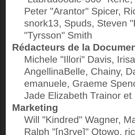
Peter "Arantor" Spicer, R
snork13, Spuds, Steven "
"Tyrsson" Smith
Rédacteurs de la Documen
Michele "Illori" Davis, Ir
AngellinaBelle, Chainy, Da
emanuele, Graeme Spenc
Jade Elizabeth Trainor e
Marketing
Will "Kindred" Wagner, M
Ralph "[n3rve]" Otowo, ri