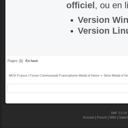
officiel
, ou en l
Version Wi
Version Lin
Pages: [
1
]
En haut
MOH France | Forum Communauté Francophone Medal of Honor
»
Série Medal of H
SMF 2.0.19
Accueil
|
Forum
|
Wiki
|
Galer