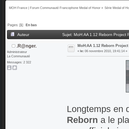
MOH France | Forum Communauté Francophone Medal of Honor
»
Série Medal of H
Pages: [
1
]
En bas
Auteur
Sujet: MoH:AA 1.12 Reborn Project 
MoH:AA 1.12 Reborn Project
.R@nger.
«
le:
06 novembre 2010, 19:41:14 »
Administrateur
La Communauté
Messages: 2 322
Longtemps en d
Reborn
a le pl