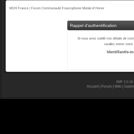
MOH France | Forum Communauté Francophone Medal of Honor
Rappel d'authentification
Si vous avez oublié vos détails de con
veuillez entrer votre
Identifiant/e-m
SMF 2.0.19
Accueil
|
Forum
|
Wiki
|
Galer